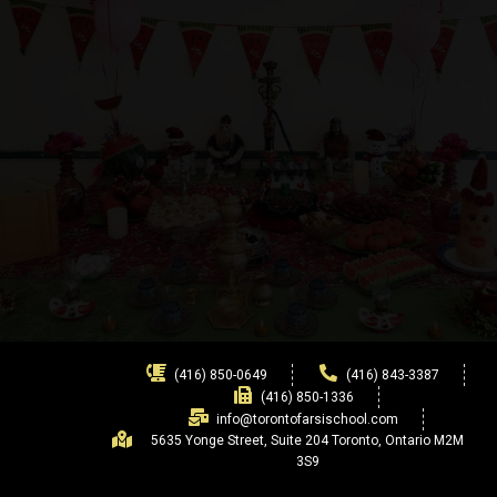
(416) 850-0649
(416) 843-3387
(416) 850-1336
info@torontofarsischool.com
5635 Yonge Street, Suite 204 Toronto, Ontario M2M
3S9